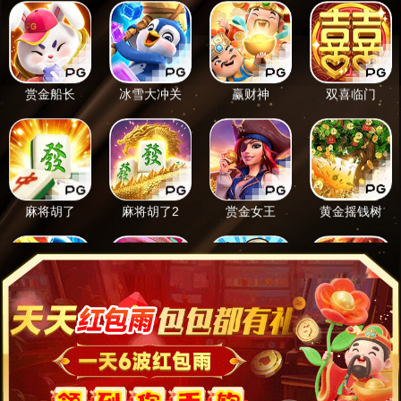
赏金船长
冰雪大冲关
赢财神
双喜临门
麻将胡了
麻将胡了2
赏金女王
黄金摇钱树
忍者VS武侍
亡灵大盗
少林足球
美猴王传奇