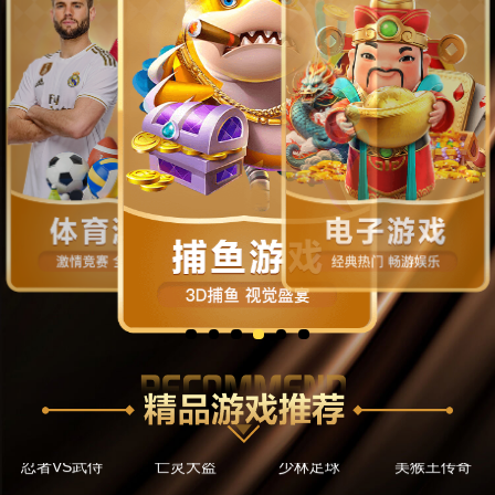
麻将胡了
麻将胡了2
赏金女王
黄金摇钱树
忍者VS武侍
亡灵大盗
少林足球
美猴王传奇